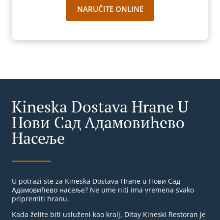
NARUČITE ONLINE
Kineska Dostava Hrane U
Нови Сад Адамовићево
Насеље
U potrazi ste za Kineska Dostava Hrane u Нови Сад
Адамовићево насеље? Ne ume niti ima vremena svako
pripremiti hranu.
Kada želite biti usluženi kao kralj, Ditay Kineski Restoran je