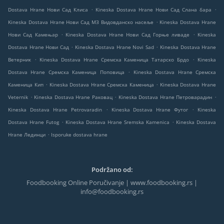
.
.
Dostava Hrane Нови Сад Клиса
Kineska Dostava Hrane Нови Сад Слана бара
.
Kineska Dostava Hrane Нови Сад МЗ Видовданско насеље
Kineska Dostava Hrane
.
.
Нови Сад Камењар
Kineska Dostava Hrane Нови Сад Горње ливаде
Kineska
.
.
Dostava Hrane Нови Сад
Kineska Dostava Hrane Novi Sad
Kineska Dostava Hrane
.
.
Ветерник
Kineska Dostava Hrane Сремска Каменица Татарско Брдо
Kineska
.
Dostava Hrane Сремска Каменица Поповица
Kineska Dostava Hrane Сремска
.
.
Каменица Кип
Kineska Dostava Hrane Сремска Каменица
Kineska Dostava Hrane
.
.
.
Veternik
Kineska Dostava Hrane Раковац
Kineska Dostava Hrane Петроварадин
.
.
Kineska Dostava Hrane Petrovaradin
Kineska Dostava Hrane Футог
Kineska
.
.
Dostava Hrane Futog
Kineska Dostava Hrane Sremska Kamenica
Kineska Dostava
.
Hrane Лединци
Isporuke dostava hrane
Podržano od:
Foodbooking Online Poručivanje | www.foodbooking.rs |
info@foodbooking.rs