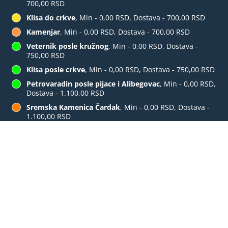
700,00 RSD
Klisa do crkve
, Min - 0,00 RSD, Dostava - 700,00 RSD
Kamenjar
, Min - 0,00 RSD, Dostava - 700,00 RSD
Veternik posle kružnog
, Min - 0,00 RSD, Dostava -
750,00 RSD
Klisa posle crkve
, Min - 0,00 RSD, Dostava - 750,00 RSD
Petrovaradin posle pijace i Alibegovac
, Min - 0,00 RSD,
Dostava - 1.100,00 RSD
Sremska Kamenica Čardak
, Min - 0,00 RSD, Dostava -
1.100,00 RSD
Sangaj i Zrenjaninski put
, Min - 0,00 RSD, Dostava -
1.100,00 RSD
Bocke i Popovica
, Min - 0,00 RSD, Dostava -
REZERVACIJA STOLA
NARUČITE ONLINE
1.300,00 RSD
Futog
, Min - 0,00 RSD, Dostava - 1.300,00 RSD