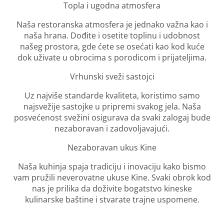
Topla i ugodna atmosfera
Naša restoranska atmosfera je jednako važna kao i
naša hrana. Dođite i osetite toplinu i udobnost
našeg prostora, gde ćete se osećati kao kod kuće
dok uživate u obrocima s porodicom i prijateljima.
Vrhunski sveži sastojci
Uz najviše standarde kvaliteta, koristimo samo
najsvežije sastojke u pripremi svakog jela. Naša
posvećenost svežini osigurava da svaki zalogaj bude
nezaboravan i zadovoljavajući.
Nezaboravan ukus Kine
Naša kuhinja spaja tradiciju i inovaciju kako bismo
vam pružili neverovatne ukuse Kine. Svaki obrok kod
nas je prilika da doživite bogatstvo kineske
kulinarske baštine i stvarate trajne uspomene.