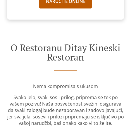
NARUČITE ONLINE
O Restoranu Ditay Kineski
Restoran
Nema kompromisa s ukusom
Svako jelo, svaki sos i prilog, priprema se tek po
vašem pozivu! Naša posvećenost svežini osigurava
da svaki zalogaj bude nezaboravan i zadovoljavajući,
jer sva jela, sosevi i prilozi pripremaju se isključivo po
vašoj narudžbi, baš onako kako vi to želite.