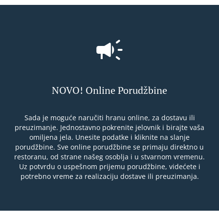
NOVO! Online Porudžbine
Sada je moguće naručiti hranu online, za dostavu ili
preuzimanje. Jednostavno pokrenite jelovnik i birajte vaša
omiljena jela. Unesite podatke i kliknite na slanje
porudžbine. Sve online porudžbine se primaju direktno u
restoranu, od strane našeg osoblja i u stvarnom vremenu.
Uz potvrdu o uspešnom prijemu porudžbine, videćete i
potrebno vreme za realizaciju dostave ili preuzimanja.