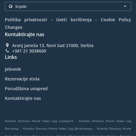
.
.
Politika privatnosti
Uveti korištenja
Cookie Policy
Changes
Kontaktirajte nas
Aranj Janoša 13, Novi Sad 21000, Serbia
+381 21 3038600
Links
Jelovnik
Rezervacije stola
Porudžbina unapred
Kontaktirajte nas
.
Kineska Dostava Hrane Нови Сад Сајмиште
Kineska Dostava Hrane Нови Сад
.
.
Бистрица
Kineska Dostava Hrane Нови Сад Детелинара
Kineska Dostava Hrane
.
.