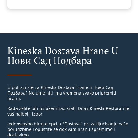
Kineska Dostava Hrane U
Нови Сад Подбара
U potrazi ste za Kineska Dostava Hrane u Нови Сад
Подбара? Ne ume niti ima vremena svako pripremiti
hranu.
Kada želite biti usluženi kao kralj, Ditay Kineski Restoran je
vaš najbolji izbor.
Jednostavno birajte opciju "Dostava" pri zaključivanju vaše
porudžbine i opustite se dok vam hranu spremimo i
dostavimo.