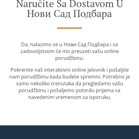
Naručite Sa Dostavom U
Нови Сад Подбара
Da, nalazimo se u Нови Сад Подбара i sa
zadovoljstvom će mo preuzeti vašu online
porudžbinu.
Pokrenite naš interaktivni online jelovnik i pošaljite
nam porudžbinu kada budete spremni. Potrebno je
samo nekoliko trenutaka da pregledamo vašu
porudžbinu i pošaljemo potvrdu prijema sa
navedenim vremenom za isporuku.