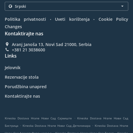
.
.
Politika privatnosti
Uveti korištenja
Cookie Policy
Changes
Kontaktirajte nas
Aranj Janoša 13, Novi Sad 21000, Serbia
+381 21 3038600
Links
Jelovnik
Rezervacije stola
Porudžbina unapred
Kontaktirajte nas
.
Kineska Dostava Hrane Нови Сад Сајмиште
Kineska Dostava Hrane Нови Сад
.
.
Бистрица
Kineska Dostava Hrane Нови Сад Детелинара
Kineska Dostava Hrane
.
.