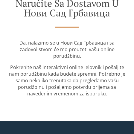
Naručite Sa Dostavom U
Нови Сад Грбавица
Da, nalazimo se u Нови Сад Грбавица i sa
zadovoljstvom će mo preuzeti vašu online
porudžbinu.
Pokrenite naš interaktivni online jelovnik i pošaljite
nam porudžbinu kada budete spremni. Potrebno je
samo nekoliko trenutaka da pregledamo vašu
porudžbinu i pošaljemo potvrdu prijema sa
navedenim vremenom za isporuku.