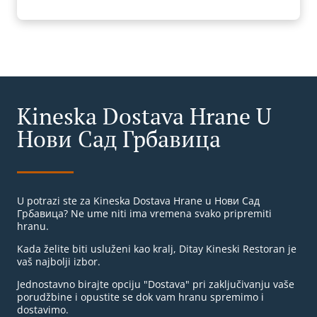
Kineska Dostava Hrane U
Нови Сад Грбавица
U potrazi ste za Kineska Dostava Hrane u Нови Сад
Грбавица? Ne ume niti ima vremena svako pripremiti
hranu.
Kada želite biti usluženi kao kralj, Ditay Kineski Restoran je
vaš najbolji izbor.
Jednostavno birajte opciju "Dostava" pri zaključivanju vaše
porudžbine i opustite se dok vam hranu spremimo i
dostavimo.