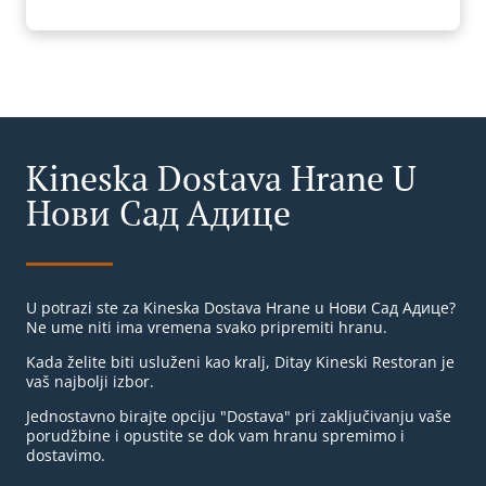
Kineska Dostava Hrane U
Нови Сад Адице
U potrazi ste za Kineska Dostava Hrane u Нови Сад Адице?
Ne ume niti ima vremena svako pripremiti hranu.
Kada želite biti usluženi kao kralj, Ditay Kineski Restoran je
vaš najbolji izbor.
Jednostavno birajte opciju "Dostava" pri zaključivanju vaše
porudžbine i opustite se dok vam hranu spremimo i
dostavimo.