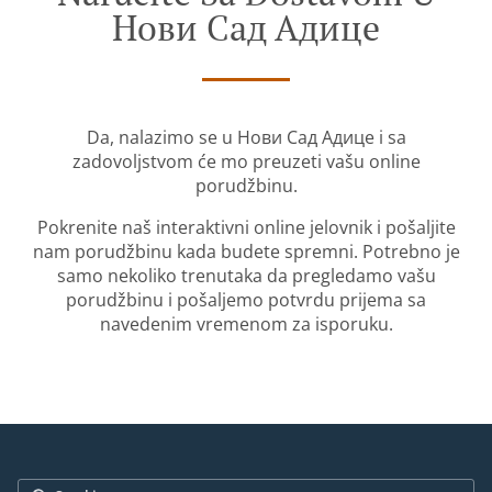
Нови Сад Адице
Da, nalazimo se u Нови Сад Адице i sa
zadovoljstvom će mo preuzeti vašu online
porudžbinu.
Pokrenite naš interaktivni online jelovnik i pošaljite
nam porudžbinu kada budete spremni. Potrebno je
samo nekoliko trenutaka da pregledamo vašu
porudžbinu i pošaljemo potvrdu prijema sa
navedenim vremenom za isporuku.