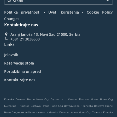
.
.
Politika privatnosti
Uveti korištenja
Cookie Policy
Changes
Kontaktirajte nas
Aranj Janoša 13, Novi Sad 21000, Serbia
+381 21 3038600
Links
Jelovnik
Rezervacije stola
Porudžbina unapred
Kontaktirajte nas
.
Kineska Dostava Hrane Нови Сад Сајмиште
Kineska Dostava Hrane Нови Сад
.
.
Бистрица
Kineska Dostava Hrane Нови Сад Детелинара
Kineska Dostava Hrane
.
.
Нови Сад Адамовићево насеље
Kineska Dostava Hrane Нови Сад Телеп
Kineska